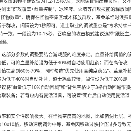
攻击的频率建议设为1.2-1.5秒/次，既能保证输出连贯性，又
侧重“群攻覆盖+蓝量控制”，冰咆哮、火墙等群攻技能的释放间
判断怪物数量”，确保在怪物密集区域才释放群攻，避免单怪时浪费
于群攻，间隔设为1秒即可。道士职业的调试重点是“毒术持续+
一致，一般设为10-15秒，召唤兽的攻击模式建议选择“跟随主
范围。
，这部分参数的调整要结合游戏服的难度来定。血量补给阈值的
低，可将血量补给设为低于30%时自动使用红药；而在高倍攻
提高到60%-70%，同时勾选“优先使用高纯度药品”。蓝量补
为低于40%时自动补蓝，道士耗蓝较慢，阈值设为低于20%即
将“血量低于10%自动回城”和“背包空格少于3格自动回城”同
拾取装备；若背包内有复活道具，可设置“死亡后自动使用复活道
效率和安全性影响极大。在怪物密度高的地图，比如猪洞七层、
10x10格，移动速度调为中等，避免因移动过快拉怪过多导致