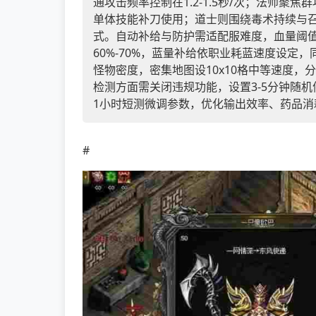
通攻击频率控制在1.2-1.5秒/次；法师聚
单体技能补刀使用；道士则围绕毒术持续与
式。自动补给与防护需适配服难度，血量阈值
60%-70%，蓝量补给依职业耗蓝速度设
怪物密度，密集地图设10x10格中等速度，
检测方面需关闭违规功能，设置3-5分钟随
1小时短测微调参数，优化输出效率、药品消
#