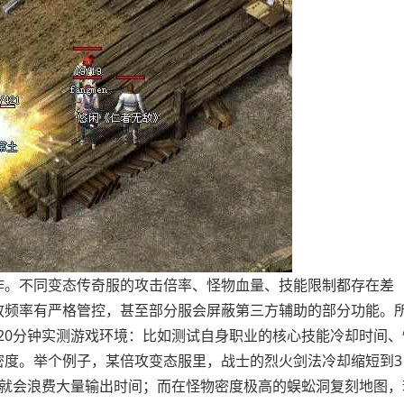
作。不同变态传奇服的攻击倍率、怪物血量、技能限制都存在差
放频率有严格管控，甚至部分服会屏蔽第三方辅助的部分功能。
-20分钟实测游戏环境：比如测试自身职业的核心技能冷却时间、
密度。举个例子，某倍攻变态服里，战士的烈火剑法冷却缩短到3
，就会浪费大量输出时间；而在怪物密度极高的蜈蚣洞复刻地图，