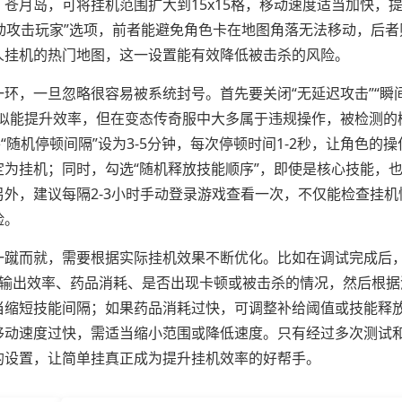
苍月岛，可将挂机范围扩大到15x15格，移动速度适当加快，
主动攻击玩家”选项，前者能避免角色卡在地图角落无法移动，后者
人挂机的热门地图，这一设置能有效降低被击杀的风险。
环，一旦忽略很容易被系统封号。首先要关闭“无延迟攻击”“瞬
看似能提升效率，但在变态传奇服中大多属于违规操作，被检测的
随机停顿间隔”设为3-5分钟，每次停顿时间1-2秒，让角色的操
为挂机；同时，勾选“随机释放技能顺序”，即使是核心技能，
外，建议每隔2-3小时手动登录游戏查看一次，不仅能检查挂机
险。
一蹴而就，需要根据实际挂机效果不断优化。比如在调试完成后
的输出效率、药品消耗、是否出现卡顿或被击杀的情况，然后根据
当缩短技能间隔；如果药品消耗过快，可调整补给阈值或技能释
移动速度过快，需适当缩小范围或降低速度。只有经过多次测试
的设置，让简单挂真正成为提升挂机效率的好帮手。