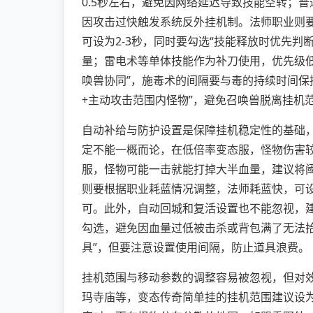
0.5秒左右，避免因网络延迟导致技能空转；普通
因攻击过快触发系统反外挂机制。法师职业则要
可设为2-3秒，同时要勾选“技能释放时优先
量；雷电术等单体技能作为补刀使用，优先级低
唤兽协同”，施毒术的间隔要与毒的持续时间保持
+主动攻击范围内怪物”，避免召唤兽脱离挂机
自动补给与防护设置是保障挂机稳定性的基础
定不能一概而论，在低倍率变态服，怪物伤害较
服，怪物可能一击就能打掉大半血量，建议将阈值
则要根据职业耗蓝情况调整，法师耗蓝快，可设
可。此外，自动回城和复活设置也不能忽视，建议
勾选，避免因血量过低被击杀或背包满了无法
具”，但要注意设置使用间隔，防止道具浪费。
挂机范围与移动参数的调整容易被忽视，但对
玛寺庙等，变态传奇简单挂的挂机范围建议设为