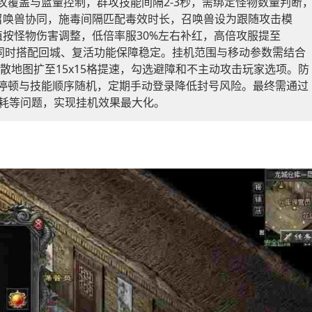
焦群攻覆盖与蓝量控制，群攻技能间隔2-3秒，需绑定怪物数量判断
召唤兽协同，施毒间隔匹配毒效时长，召唤兽设为跟随攻击模
按怪物伤害调整，低倍率服30%左右补红，高倍攻服提至
定，同时搭配回城、复活功能保障稳定。挂机范围与移动参数需结合
分散地图扩至15x15格提速，勾选避障和不主动攻击玩家选项。防
机停顿与技能顺序随机，定期手动登录降低封号风险。最终需通过
耗等问题，实现挂机效果最大化。