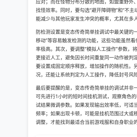
应对；而在怪物分布分散的地图，如盟重野外、
找怪效率。同时，要勾选“避开障碍物”和“不
能减少与其他玩家发生冲突的概率，尤其在多
防检测设置是变态传奇简单挂调试中最关键的一
移动”等容易触发检测的功能，这些功能虽然
率极高。其次，要调整“模拟人工操作”参数，将“
更接近人工，避免因长时间重复同一动作被判定
要设置成固定顺序释放，增加操作的随机性。另
况，还能让系统判定为人工操作，降低封号风
最后要提醒的是，变态传奇简单挂的调试并非
可先进行1小时的短时间挂机测试，观察角色
试结果微调参数。如果发现输出效率低，可适
频率；如果出现卡顿，可能是挂机范围过大或
调整，才能找到最适合当前游戏服和自身职业