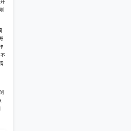
提升
则
间
概
作
也不
情
，
测
放
和