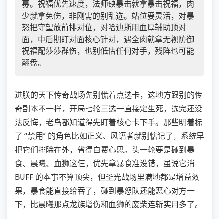
募。祝福优先速度，法师缺暴击就拿暴击祝福，肉
少就拿免伤，非刚需的别乱选。站位要灵活，对暴
怒把守望放前排对位，对哈迪斯用血厚辅助顶对
面，中后期盯对面核心针对，遇全肉就拿无视防御
祝福配莎莎群伤，也别低估任何对手，残阵也可能
翻盘。
进朕的天下传奇战场先别慌着点选卡，这地方跟别的传
奇副本不一样，开局七轮三选一直接定生死，选完还没
法反悔，老鸟都知道得先盯着核心卡下手。那些明着标
了 “禁用” 的角色比如正义、风语者就别惦记了，系统早
把它们排除在外，省得白费心思。头一轮要是碰到暴
食、晨曦、血狮这仨，优先拿暴食准没错，虽说它消
BUFF 的本事不算顶尖，但圣光战场里满地都是增益效
果，暴食能直接给吞了，碰到暴怒队还能恶心对方一
下，比晨曦那点龙族增伤和血狮的废柴连斩实用多了。