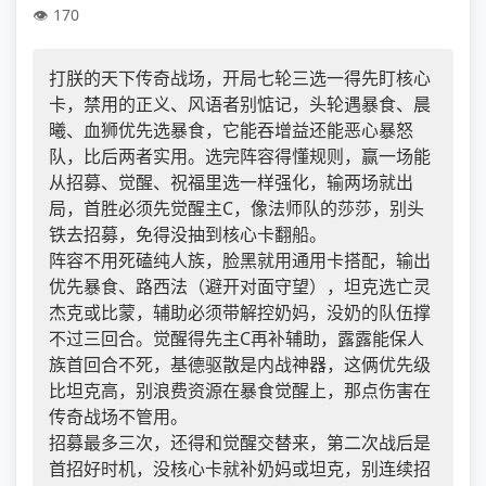
170
打朕的天下传奇战场，开局七轮三选一得先盯核心
卡，禁用的正义、风语者别惦记，头轮遇暴食、晨
曦、血狮优先选暴食，它能吞增益还能恶心暴怒
队，比后两者实用。选完阵容得懂规则，赢一场能
从招募、觉醒、祝福里选一样强化，输两场就出
局，首胜必须先觉醒主C，像法师队的莎莎，别头
铁去招募，免得没抽到核心卡翻船。
阵容不用死磕纯人族，脸黑就用通用卡搭配，输出
优先暴食、路西法（避开对面守望），坦克选亡灵
杰克或比蒙，辅助必须带解控奶妈，没奶的队伍撑
不过三回合。觉醒得先主C再补辅助，露露能保人
族首回合不死，基德驱散是内战神器，这俩优先级
比坦克高，别浪费资源在暴食觉醒上，那点伤害在
传奇战场不管用。
招募最多三次，还得和觉醒交替来，第二次战后是
首招好时机，没核心卡就补奶妈或坦克，别连续招