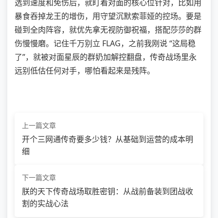
选到速度和免伤后，就盯着对面的核心位针对，比如用
暴食吞掉龙王的增伤，用守望沉默索菲娅的控场。要是
碰到全肉阵容，就优先拿无视防御祝福，搭配莎莎的群
伤慢慢磨。记住千万别立 FLAG，之前我刚说 “这局稳
了”，就被对面星辰的群奶加解控翻盘，传奇战场里永
远别低估任何对手，哪怕看起来是残阵。
上一篇文章
开个三网通传奇要多少钱？从基础到运营的成本明
细
下一篇文章
朕的天下传奇战场取胜密钥：从战前备装到团战收
割的实战心法