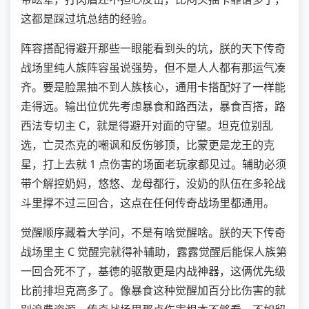
这都是踩过坑总结的经验。
阵容搭配得避开那些一眼能看到头的坑，朕的天下传奇
战场里纯人族阵容虽说强势，但不是人人都有那运气凑
齐。要是脸黑抽不到人族核心，通用卡搭配好了一样能
走得远。输出位优先考虑暴食和路西法，暴食百搭，路
西法专切主 C，就是得避开对面的守望。坦克位别乱
选，亡灵杰克的嘲讽和反伤够顶，比蒙更是龙王的克
星，打上去就 1 点伤害的场面老玩家都见过。辅助必须
带个解控奶妈，悠悠、龙母都行，没奶的队伍在多轮战
斗里撑不过三回合，这点在任何传奇战场里都通用。
觉醒顺序藏着大学问，不是有啥觉醒啥。朕的天下传奇
战场里主 C 觉醒完就得补辅助，露露觉醒后能保人族第
一回合死不了，基德的驱散更是内战神器，这俩优先级
比前排坦克高多了。像暴食这种觉醒加百分比伤害的就