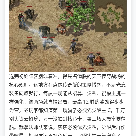
选完初始阵容别急着冲，得先搞懂朕的天下传奇战场的
核心规则。这地方有点像传奇版的策略博弈，不是光靠
装备硬怼就行，每赢一场能从招募、觉醒、祝福里挑一
样强化，输两场就直接出局，最高 12 胜的奖励得步步
为营。老玩家都知道第一场赢了必须先觉醒主 C，千万
别头铁去招募，万一没抽到核心卡，第二场大概率要翻
船。就拿法师队来说，莎莎必须优先觉醒，觉醒后群伤
带眩晕，打肉盾还不担心反击，比闷头抽卡靠谱多了，