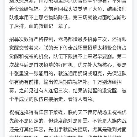
别浪费资源，传奇战场里那点伤害根本不够看，不如留
着资源给祝福。之前有回我头铁觉醒了大鱼，结果法师
队根本用不上那点物防降低，第三场就被对面哈迪斯秒
了后排，血的教训记一辈子。
招募次数得严格控制，老鸟都懂最多招募三次，还得跟
觉醒交替着来。朕的天下传奇战场里招募太频繁会挤占
觉醒和祝福的机会，队伍下限提不上来迟早要崩。第二
次战斗后是首次招募的好时机，优先补人族核心，要是
十张里没一张能用的，就选通用奶妈或坦克，先保证队
伍有奶有前排，输出位后期靠祝福补。千万别连续招
募，之前见过有人连招三次，结果该觉醒的没觉醒，被
个半成型的队伍直接抬走，看得人着急。
祝福选择得看阵容下菜碟，朕的天下传奇战场里祝福优
先级不是固定的，但速度绝对是刚需。不管是人族内战
还是打其他阵容，先出手就能先控场，尤其是碰到对面