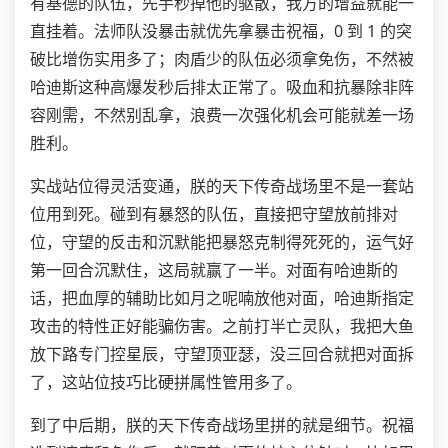
有基德的队伍，先手秒掉他的驱散，我方的增益就能一
直挂着。法师队没暴击就优先拿暴击祝福，0 到 1 的突
破比增伤实用多了；肉盾少的队伍必须拿免伤，不然被
哈迪斯这种高爆发秒后排太正常了。吸血和抗暴除非阵
容刚需，不然别乱拿，浪费一次强化机会可能就差一场
胜利。
实战站位得灵活变通，朕的天下传奇战场里不是一套站
位用到死。碰到有暴怒的队伍，直接把守望放前排对
位，守望的反击和沉默能把暴怒克制得死死的，运气好
第一回合沉默住，这局就赢了一半。对面有哈迪斯的
话，把血厚的辅助比如月之呢喃放他对面，哈迪斯指定
攻击的特性正好能骗伤害。之前打半亡灵队，我把大鱼
放下路专门控星辰，守望顶亚瑟，没三回合就把对面拆
了，这站位技巧比硬拼属性管用多了。
到了中后期，朕的天下传奇战场里拼的就是细节。祝福