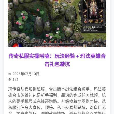
传奇私服实操唠嗑：玩法经验 + 玛法英雄合
击礼包避坑
2026年07月10日
171
玩传奇从官服到私服，合击版本战法组合顺手，玛法英
雄合击英雄礼包是新手福利，靠谱的完成任务就领，坑
人的要手机号或充钱还跑路。升级换着地图刷才快，选
私服别信夸大宣传，顶榜、私下交易都是坑，别盲目氪
金，零充也能玩，图的就是情怀，避开那些套路才能玩