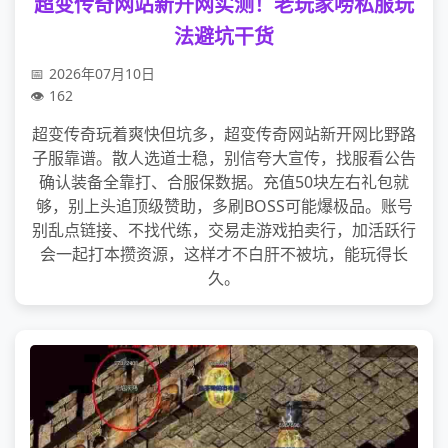
超变传奇网站新开网实测！老玩家唠私服玩
法避坑干货
2026年07月10日
162
超变传奇玩着爽快但坑多，超变传奇网站新开网比野路
子服靠谱。散人选道士稳，别信夸大宣传，找服看公告
确认装备全靠打、合服保数据。充值50块左右礼包就
够，别上头追顶级赞助，多刷BOSS可能爆极品。账号
别乱点链接、不找代练，交易走游戏拍卖行，加活跃行
会一起打本攒资源，这样才不白肝不被坑，能玩得长
久。