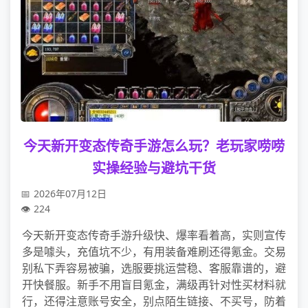
今天新开变态传奇手游怎么玩？老玩家唠唠
实操经验与避坑干货
2026年07月12日
224
今天新开变态传奇手游升级快、爆率看着高，实则宣传
多是噱头，充值坑不少，有用装备难刷还得氪金。交易
别私下弄容易被骗，选服要挑运营稳、客服靠谱的，避
开快餐服。新手不用盲目氪金，满级再针对性买材料就
行，还得注意账号安全，别点陌生链接、不买号，防着