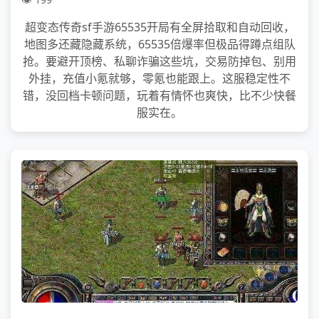
超变态传奇sf手游65535开局有全屏拾取和自动回收，
地图多还藏隐藏系统，65535倍爆率但极品得蹲点组队
抢。要避开顶榜、私聊诈骗这些坑，交易防掉包、别用
外挂，充值小氪就够，零氪也能跟上。这服稳定性不
错，没回档卡顿问题，玩着有情怀也爽快，比不少快餐
服实在。