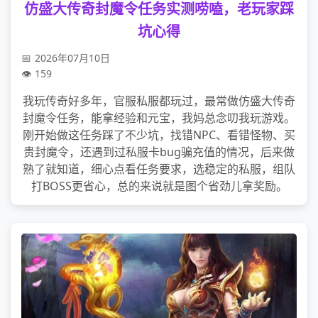
仿盛大传奇封魔令任务实测唠嗑，老玩家踩
坑心得
2026年07月10日
159
我玩传奇好多年，官服私服都玩过，最常做仿盛大传奇
封魔令任务，能拿经验和元宝，我妈总念叨我玩游戏。
刚开始做这任务踩了不少坑，找错NPC、看错怪物、买
贵封魔令，还遇到过私服卡bug骗充值的情况，后来做
熟了就知道，细心点看任务要求，选稳定的私服，组队
打BOSS更省心，总的来说就是图个省劲儿拿奖励。