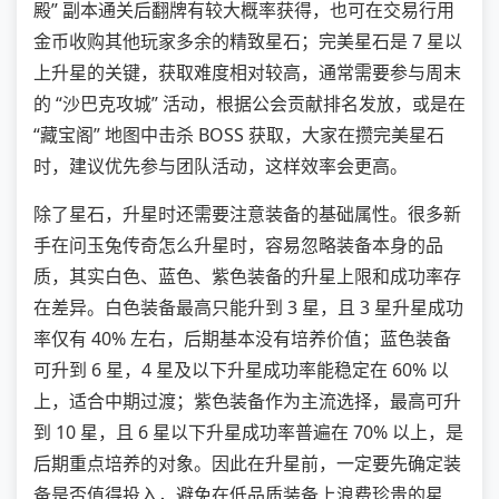
殿” 副本通关后翻牌有较大概率获得，也可在交易行用
金币收购其他玩家多余的精致星石；完美星石是 7 星以
上升星的关键，获取难度相对较高，通常需要参与周末
的 “沙巴克攻城” 活动，根据公会贡献排名发放，或是在
“藏宝阁” 地图中击杀 BOSS 获取，大家在攒完美星石
时，建议优先参与团队活动，这样效率会更高。
除了星石，升星时还需要注意装备的基础属性。很多新
手在问玉兔传奇怎么升星时，容易忽略装备本身的品
质，其实白色、蓝色、紫色装备的升星上限和成功率存
在差异。白色装备最高只能升到 3 星，且 3 星升星成功
率仅有 40% 左右，后期基本没有培养价值；蓝色装备
可升到 6 星，4 星及以下升星成功率能稳定在 60% 以
上，适合中期过渡；紫色装备作为主流选择，最高可升
到 10 星，且 6 星以下升星成功率普遍在 70% 以上，是
后期重点培养的对象。因此在升星前，一定要先确定装
备是否值得投入，避免在低品质装备上浪费珍贵的星