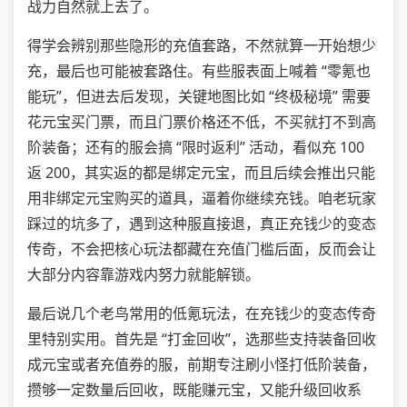
战力自然就上去了。
得学会辨别那些隐形的充值套路，不然就算一开始想少
充，最后也可能被套路住。有些服表面上喊着 “零氪也
能玩”，但进去后发现，关键地图比如 “终极秘境” 需要
花元宝买门票，而且门票价格还不低，不买就打不到高
阶装备；还有的服会搞 “限时返利” 活动，看似充 100
返 200，其实返的都是绑定元宝，而且后续会推出只能
用非绑定元宝购买的道具，逼着你继续充钱。咱老玩家
踩过的坑多了，遇到这种服直接退，真正充钱少的变态
传奇，不会把核心玩法都藏在充值门槛后面，反而会让
大部分内容靠游戏内努力就能解锁。
最后说几个老鸟常用的低氪玩法，在充钱少的变态传奇
里特别实用。首先是 “打金回收”，选那些支持装备回收
成元宝或者充值券的服，前期专注刷小怪打低阶装备，
攒够一定数量后回收，既能赚元宝，又能升级回收系