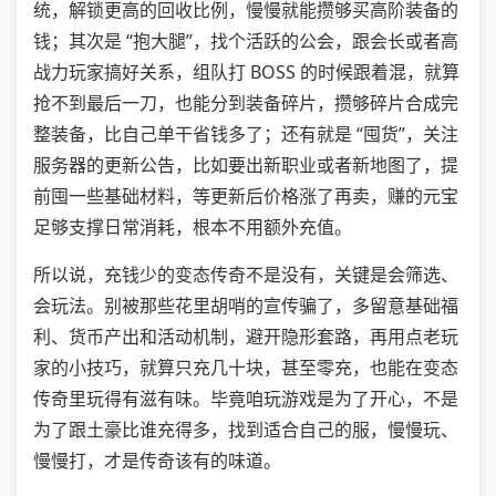
统，解锁更高的回收比例，慢慢就能攒够买高阶装备的
钱；其次是 “抱大腿”，找个活跃的公会，跟会长或者高
战力玩家搞好关系，组队打 BOSS 的时候跟着混，就算
抢不到最后一刀，也能分到装备碎片，攒够碎片合成完
整装备，比自己单干省钱多了；还有就是 “囤货”，关注
服务器的更新公告，比如要出新职业或者新地图了，提
前囤一些基础材料，等更新后价格涨了再卖，赚的元宝
足够支撑日常消耗，根本不用额外充值。
所以说，充钱少的变态传奇不是没有，关键是会筛选、
会玩法。别被那些花里胡哨的宣传骗了，多留意基础福
利、货币产出和活动机制，避开隐形套路，再用点老玩
家的小技巧，就算只充几十块，甚至零充，也能在变态
传奇里玩得有滋有味。毕竟咱玩游戏是为了开心，不是
为了跟土豪比谁充得多，找到适合自己的服，慢慢玩、
慢慢打，才是传奇该有的味道。