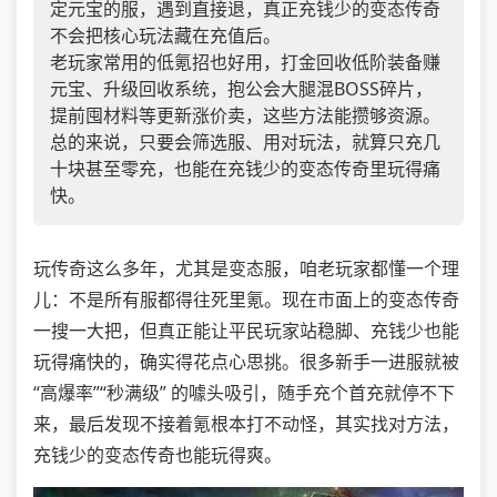
定元宝的服，遇到直接退，真正充钱少的变态传奇
不会把核心玩法藏在充值后。
老玩家常用的低氪招也好用，打金回收低阶装备赚
元宝、升级回收系统，抱公会大腿混BOSS碎片，
提前囤材料等更新涨价卖，这些方法能攒够资源。
总的来说，只要会筛选服、用对玩法，就算只充几
十块甚至零充，也能在充钱少的变态传奇里玩得痛
快。
玩传奇这么多年，尤其是变态服，咱老玩家都懂一个理
儿：不是所有服都得往死里氪。现在市面上的变态传奇
一搜一大把，但真正能让平民玩家站稳脚、充钱少也能
玩得痛快的，确实得花点心思挑。很多新手一进服就被
“高爆率”“秒满级” 的噱头吸引，随手充个首充就停不下
来，最后发现不接着氪根本打不动怪，其实找对方法，
充钱少的变态传奇也能玩得爽。