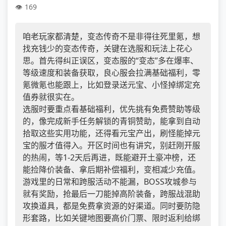
169
咱老玩家都清楚，变态传奇不是非得往死里氪，想
找充钱少的变态传奇，关键在选服和玩法上花心
思。首先得纠正误区，变态服的“变态”多在爆率、
等级速度和装备获取，良心服会拉满基础福利，零
氪微氪也能跟上，比如登录送元宝、小怪掉绑定充
值券就很实在。
选服时要重点看基础福利，优先挑有免费赞助等级
的，像完成新手任务解锁的青铜赞助，能拿到自动
拾取这些实用功能，还得看元宝产出，刷怪能掉元
宝的服才值得入。开区时间也有讲究，别赶刚开服
的热闹，等1-2天后再进，既能避开土豪冲榜，还
能捡降价装备、拿后期补偿福利，变相减少充值。
游戏里的日常和跨服活动不能漏，BOSS攻城参与
就有奖励，抢最后一刀能掉高阶装备，跨服战混助
攻换道具，都是免费拿资源的好渠道。同时要防隐
形套路，比如关键地图要高价门票、限时返利给绑