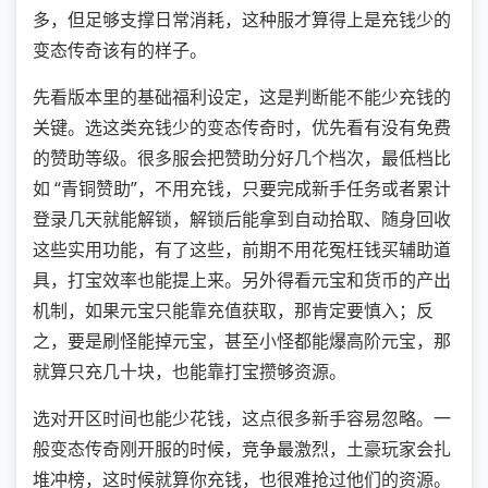
多，但足够支撑日常消耗，这种服才算得上是充钱少的
变态传奇该有的样子。
先看版本里的基础福利设定，这是判断能不能少充钱的
关键。选这类充钱少的变态传奇时，优先看有没有免费
的赞助等级。很多服会把赞助分好几个档次，最低档比
如 “青铜赞助”，不用充钱，只要完成新手任务或者累计
登录几天就能解锁，解锁后能拿到自动拾取、随身回收
这些实用功能，有了这些，前期不用花冤枉钱买辅助道
具，打宝效率也能提上来。另外得看元宝和货币的产出
机制，如果元宝只能靠充值获取，那肯定要慎入；反
之，要是刷怪能掉元宝，甚至小怪都能爆高阶元宝，那
就算只充几十块，也能靠打宝攒够资源。
选对开区时间也能少花钱，这点很多新手容易忽略。一
般变态传奇刚开服的时候，竞争最激烈，土豪玩家会扎
堆冲榜，这时候就算你充钱，也很难抢过他们的资源。