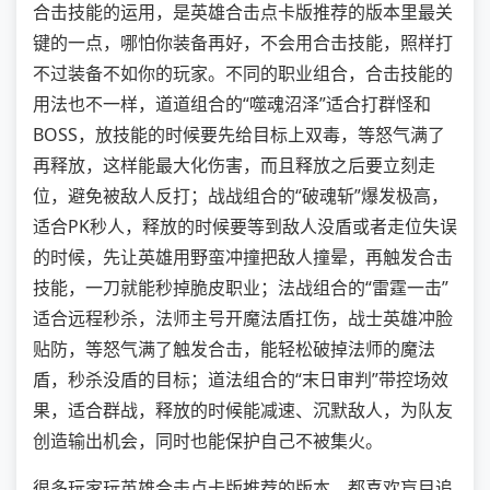
合击技能的运用，是英雄合击点卡版推荐的版本里最关
键的一点，哪怕你装备再好，不会用合击技能，照样打
不过装备不如你的玩家。不同的职业组合，合击技能的
用法也不一样，道道组合的“噬魂沼泽”适合打群怪和
BOSS，放技能的时候要先给目标上双毒，等怒气满了
再释放，这样能最大化伤害，而且释放之后要立刻走
位，避免被敌人反打；战战组合的“破魂斩”爆发极高，
适合PK秒人，释放的时候要等到敌人没盾或者走位失误
的时候，先让英雄用野蛮冲撞把敌人撞晕，再触发合击
技能，一刀就能秒掉脆皮职业；法战组合的“雷霆一击”
适合远程秒杀，法师主号开魔法盾扛伤，战士英雄冲脸
贴防，等怒气满了触发合击，能轻松破掉法师的魔法
盾，秒杀没盾的目标；道法组合的“末日审判”带控场效
果，适合群战，释放的时候能减速、沉默敌人，为队友
创造输出机会，同时也能保护自己不被集火。
很多玩家玩英雄合击点卡版推荐的版本，都喜欢盲目追