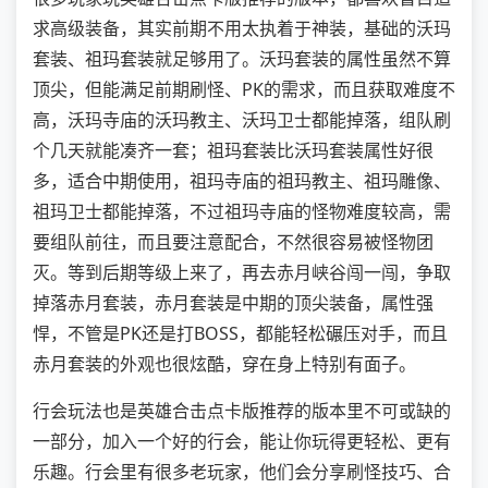
求高级装备，其实前期不用太执着于神装，基础的沃玛
套装、祖玛套装就足够用了。沃玛套装的属性虽然不算
顶尖，但能满足前期刷怪、PK的需求，而且获取难度不
高，沃玛寺庙的沃玛教主、沃玛卫士都能掉落，组队刷
个几天就能凑齐一套；祖玛套装比沃玛套装属性好很
多，适合中期使用，祖玛寺庙的祖玛教主、祖玛雕像、
祖玛卫士都能掉落，不过祖玛寺庙的怪物难度较高，需
要组队前往，而且要注意配合，不然很容易被怪物团
灭。等到后期等级上来了，再去赤月峡谷闯一闯，争取
掉落赤月套装，赤月套装是中期的顶尖装备，属性强
悍，不管是PK还是打BOSS，都能轻松碾压对手，而且
赤月套装的外观也很炫酷，穿在身上特别有面子。
行会玩法也是英雄合击点卡版推荐的版本里不可或缺的
一部分，加入一个好的行会，能让你玩得更轻松、更有
乐趣。行会里有很多老玩家，他们会分享刷怪技巧、合