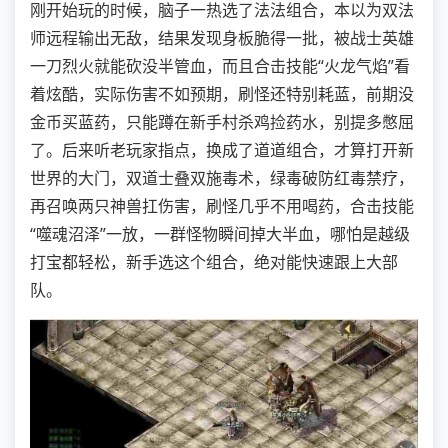
刚开始玩的时候，脑子一热选了法法组合，本以为双法
师远程输出无敌，结果发现身板脆得一批，被战士英雄
一刀烈火就能砍没半管血，而且合击技能“火龙气焰”看
着炫酷，实际伤害不如预期，刷怪还特别耗蓝，前期没
金币买蓝药，只能蹲在新手村杀鸡捡药水，别提多憋屈
了。后来听老玩家指点，换成了道道组合，才算打开新
世界的大门，双道士叠双施毒术，绿毒破防红毒禁疗，
再召唤两只神兽扛伤害，刷怪几乎不用喝药，合击技能
“噬魂沼泽”一放，一群怪物瞬间掉大半血，哪怕是越级
打宝都轻松，新手选这个组合，绝对能快速跟上大部
队。