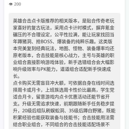
200
英雄合击点卡版推荐的相关版本，是贴合传奇老玩
家喜好的复古玩法，采用点卡计时模式，摒弃氪金
碾压的不合理设定，公平性拉满，能让玩家找回当
年蹲猪洞、抢BOSS、爆装备的纯粹乐趣。这类版
本完美复刻经典玩法，地图、怪物、装备爆率均还
原老版本，合击技能是核心战力，主号与英雄的职
业组合直接影响游戏体验，新手选错组合会大幅影
响升级效率与PK能力，道道组合适配新手快速成
长。
点卡购买无需盲目冲大额，可依据自身在线时间选
择周卡或月卡，上班族选周卡性价比最高，学生党
适合月卡，留意游戏内点卡优惠活动还能节省开
支。升级无需追求快速，前期跟随新手任务稳步提
升，20级后组队刷蜈蚣洞、35级后蹲白野猪，既能
积累经验也能获取装备与技能书；合击技能用法需
结合职业组合，不同组合的合击技能适配场景不