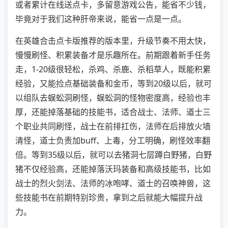
或者累计在线送点卡，多留意游戏公告，能省不少钱，
毕竟对于我们这种肝帝来说，能省一点是一点。
在英雄合击点卡版推荐的版本里，升级节奏不用太快，
慢慢刷怪、积累装备才是乐趣所在。前期跟着新手任务
走，1-20级很轻松，杀鸡、杀鹿、杀稻草人，既能积累
经验，又能捡点基础装备和金币，等到20级以后，就可
以组队去蜈蚣洞刷怪，蜈蚣洞的怪物密度高，经验也丰
厚，还能掉落基础的技能书，适合战士、法师、道士三
个职业共同刷怪，战士在前排扛伤，法师在后排放火墙
清怪，道士负责加buff、上毒，分工明确，刷怪效率翻
倍。等到35级以后，就可以去猪洞七层蹲白野猪，白野
猪不仅经验高，还能掉落沃玛装备和高级技能书，比如
战士的烈火剑法、法师的冰咆哮、道士的召唤神兽，这
些技能书在前期特别珍贵，拿到之后就能大幅提升战
力。