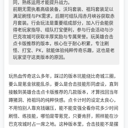
同，熟练运用才能提升战力。
前期无需执着高级装备，沃玛套装、祖玛套装足以
满足刷怪与PK需求，后期可组队闯赤月峡谷获取赤
月套装。行会玩法是重要组成部分，加入行会能获
得老玩家指导、组队打宝便利，参与行会活动与沙
巴克攻城可获取丰厚奖励与专属荣誉。玩英雄合击
点卡版推荐的版本，核心在于耐心积累，专注刷
怪、打宝、PK，就能体验纯粹传奇乐趣，这也是老
玩家坚守这类版本的原因。
玩热血传奇这么多年，踩过的版本坑能绕比奇城三圈，
要么是氪金就能乱杀，要么是合击技能形同虚设，直到
接触到英雄合击点卡版推荐的几款版本，才算找回当年
蹲猪洞、抢祖玛的纯粹快感。点卡计时的设定太良心，
不用怕别人靠充钱碾压，能不能变强全看你花多少时间
刷怪、练技能，哪怕是零氪党，只要肯肝，照样能在沙
巴克攻城时占一席之地。这种版本里，合击技能不是摆