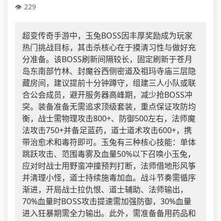
229
超变传奇手游中，玉兔BOSS因丰厚奖励成为玩家
热门挑战目标，其击杀核心在于摸清习性与做好充
分准备。该BOSS刷新间隔较长，固定刷新于苍月
岛东南部竹林、封魔谷西侧密道及祖玛寺庙三层隐
藏房间，建议提前十分钟蹲守，组建三人小队或联
合公会成员，避开服务器高峰期，减少抢BOSS冲
突。装备准备无需追求顶级套装，重点保证攻防均
衡，战士需物理攻击800+、防御500左右，法师魔
法攻击750+并备足蓝药，道士道术攻击600+，携
带治愈术和毒符即可。玉兔有三种核心技能：单体
跳跃攻击、范围毒雾及血量50%以下召唤小玉兔，
应对时战士用野蛮冲撞预判打断，法师借地形风筝
并清理小怪，道士持续施毒加血。战斗节奏需循序
渐进，开局战士拉仇恨、道士辅助、法师输出，
70%血量时BOSS攻击提速需加强防御，30%血量
进入狂暴期需全力输出。此外，需准备备用药品和