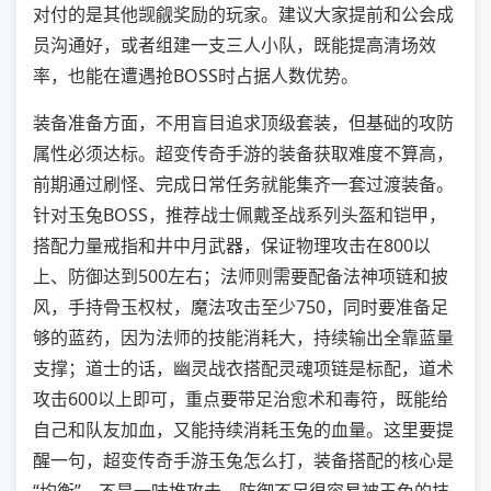
对付的是其他觊觎奖励的玩家。建议大家提前和公会成
员沟通好，或者组建一支三人小队，既能提高清场效
率，也能在遭遇抢BOSS时占据人数优势。
装备准备方面，不用盲目追求顶级套装，但基础的攻防
属性必须达标。超变传奇手游的装备获取难度不算高，
前期通过刷怪、完成日常任务就能集齐一套过渡装备。
针对玉兔BOSS，推荐战士佩戴圣战系列头盔和铠甲，
搭配力量戒指和井中月武器，保证物理攻击在800以
上、防御达到500左右；法师则需要配备法神项链和披
风，手持骨玉权杖，魔法攻击至少750，同时要准备足
够的蓝药，因为法师的技能消耗大，持续输出全靠蓝量
支撑；道士的话，幽灵战衣搭配灵魂项链是标配，道术
攻击600以上即可，重点要带足治愈术和毒符，既能给
自己和队友加血，又能持续消耗玉兔的血量。这里要提
醒一句，超变传奇手游玉兔怎么打，装备搭配的核心是