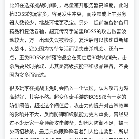
比如在选择挑战时间时，尽量避开服务器高峰期，此时
抢BOSS的玩家多，容易发生冲突，而凌晨或上午服务
器人数较少，挑战环境更稳定。另外，提前准备好备用
药品和复活卷轴，超变传奇手游里BOSS的攻击伤害波
动较大，万一出现失误被秒杀，复活后可以快速重新加
入战斗，避免因为等待复活而错失击杀机会。还有一
点，玉兔BOSS的掉落物品会在死亡后30秒内消失，击
杀后要及时拾取，尤其是高级技能书和极品装备，不要
因为贪多而错过。
很多玩家在挑战玉兔时会陷入一个误区，认为攻击力越
高越好，其实不然。超变传奇手游的BOSS都有一定的
防御阈值，超过这个阈值后，攻击力的提升对击杀效率
的影响并不大，反而防御和续航能力更为重要。曾经见
过不少玩家一身顶级攻击装备，却因为防御不足，被玉
兔两招秒杀，最后只能眼睁睁看着别人捡走奖励。所以