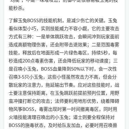
“均衡”，不是一味堆攻击，防御不足很容易被玉兔的技
能秒杀。
了解玉兔BOSS的技能机制，是减少伤亡的关键。玉兔
看似体型小巧，实则技能威力不容小觑，它的主要攻击
方式有三种：一是单体跳跃攻击，会瞬间冲到玩家面前
造成高额物理伤害，还会附带击退效果；二是范围毒雾
技能，释放后在地面形成一片绿色毒区，持续5秒，每
秒造成200点毒素伤害，还会降低玩家的移动速度；三
是召唤小玉兔，BOSS血量降到50%以下时，会一次性
召唤3-5只小玉兔，这些小怪虽然攻击力不高，但会分
散玩家的注意力，拖延输出节奏。应对这些技能时，战
士要注意保持距离，在玉兔跳跃前提前预判位置，用野
蛮冲撞打断它的攻击；法师要利用地形优势，绕着障碍
物风筝BOSS，毒雾出现时第一时间撤离毒区，同时用
火墙技能清理召唤出的小玉兔；道士则要全程保持对
BOSS的施毒状态，及时给队友加血，必要时用召唤兽