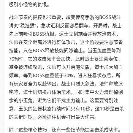
吸引小怪物的仇恨。
战斗节奏的把控也很重要，超变传奇手游的BOSS战斗
讲究“稳准狠”，急功近利反而容易翻车。开局时，战士
先上前吸引BOSS仇恨，道士立刻施毒并释放治愈术，
法师在安全距离外进行群体攻击，这个阶段要注意节省
技能，只在BOSS释放技能间隙输出。当玉兔血量降到
70%时，它的攻击频率会加快，此时战士要注意走位，
避免被连续攻击，法师可以开启魔法盾，道士加大加血
频率。等到BOSS血量低于30%，进入狂暴状态后，所
有玩家要全力以赴输出，战士用烈火剑法，法师释放冰
咆哮，道士则切换群体治愈术，同时集中火力清理掉剩
余的小玉兔，避免它们干扰主力输出。这里要特别注
意，玉兔的狂暴状态持续时间只有10秒，这10秒是击杀
的关键时期，必须抓住机会打出最大伤害。
除了这些核心技巧，还有一些细节能提高击杀成功率。